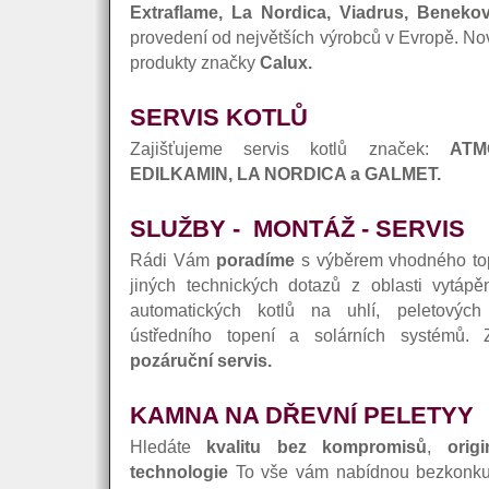
Extraflame, La Nordica, Viadrus, Beneko
provedení od největších výrobců v Evropě. N
produkty značky
Calux.
SERVIS KOTLŮ
Zajišťujeme servis kotlů značek:
ATM
EDILKAMIN, LA NORDICA a GALMET.
SLUŽBY - MONTÁŽ - SERVIS
Rádi Vám
poradíme
s výběrem vhodného top
jiných technických dotazů z oblasti vytápě
automatických kotlů na uhlí, peletový
ústředního topení a solárních systémů.
pozáruční servis.
KAMNA NA DŘEVNÍ PELETYY
Hledáte
kvalitu bez kompromisů
,
orig
technologie
To vše vám nabídnou bezkonkur