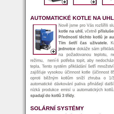
AUTOMATICKÉ KOTLE NA UHL
Nově jsme pro Vás rozšířili s
kotle na uhlí
, včetně
přísluše
Předností těchto kotlů je au
Tím šetří čas uživatele.
Ko
jednotce
dokáže sám přikláda
na požadovanou teplotu, 
režimu, není-li potřeba topit, aby nedochá
tepla. Tento systém přikládání šetří množst
zajišťuje vysokou účinnost kotle (účinnost 
oproti běžným kotlům sníží zhruba o 1/
automatické dávkování paliva přinášejí další 
nízká produkce emisí u automatických kotl
spadají do kotlů 3 třídy
.
SOLÁRNÍ SYSTÉMY