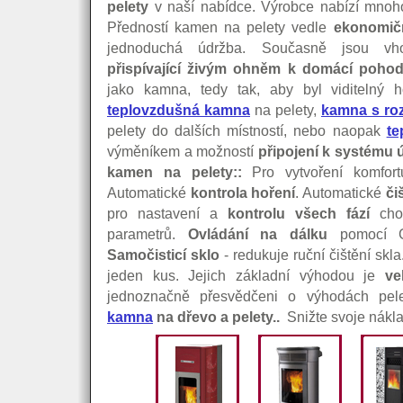
pelety
v naší nabídce. Výrobce nabízí mnoho 
Předností kamen na pelety vedle
ekonomičn
jednoduchá údržba. Současně jsou vho
přispívající živým ohněm k domácí poho
jako kamna, tedy tak, aby byl viditelný 
teplovzdušná kamna
na pelety,
kamna s ro
pelety do dalších místností, nebo naopak
te
výměníkem a možností
připojení k systému 
kamen na pelety::
Pro vytvoření komfor
Automatické
kontrola hoření
. Automatické
či
pro nastavení a
kontrolu všech fází
chod
parametrů.
Ovládání na dálku
pomocí GS
Samočisticí sklo
- redukuje ruční čištění skla
jeden kus. Jejich základní výhodou je
ve
jednoznačně přesvědčeni o výhodách pe
kamna
na dřevo a pelety..
Snižte svoje nákl