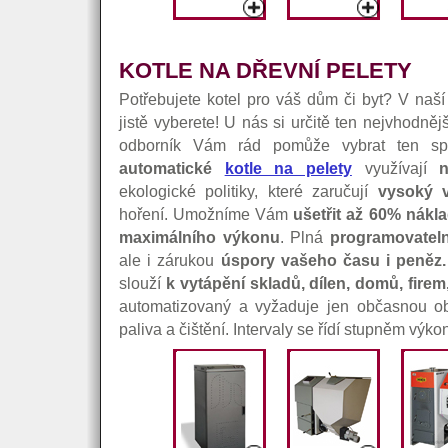
KOTLE NA DŘEVNÍ PELETY
Potřebujete kotel pro váš dům či byt? V naší 
jistě vyberete! U nás si určitě ten nejvhodněj
odborník Vám rád pomůže vybrat ten sp
automatické
kotle na pelety
využívají
n
ekologické politiky, které zaručují
vysoký 
hoření. Umožníme Vám
ušetřit až 60% nákl
maximálního výkonu
. Plná
programovatel
ale i zárukou
úspory vašeho času i peně
slouží
k vytápění skladů, dílen, domů, firem
automatizovaný a vyžaduje jen občasnou o
paliva a čištění. Intervaly se řídí stupněm výkonu