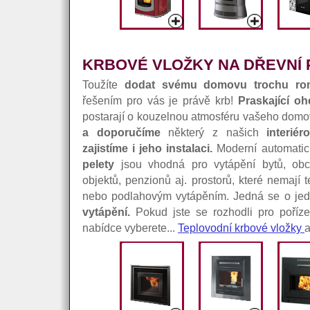
KRBOVÉ VLOŽKY NA DŘEVNÍ 
Toužíte
dodat svému domovu trochu rom
řešením pro vás je právě krb!
Praskající oh
postarají o kouzelnou atmosféru vašeho domo
a doporučíme
některý z našich
interié
zajistíme i jeho instalaci.
Moderní automati
pelety
jsou vhodná pro vytápění bytů, obch
objektů, penzionů aj. prostorů, které nemají 
nebo podlahovým vytápěním. Jedná se o je
vytápění.
Pokud jste se rozhodli pro pořízen
nabídce vyberete...
Teplovodní krbové vložky