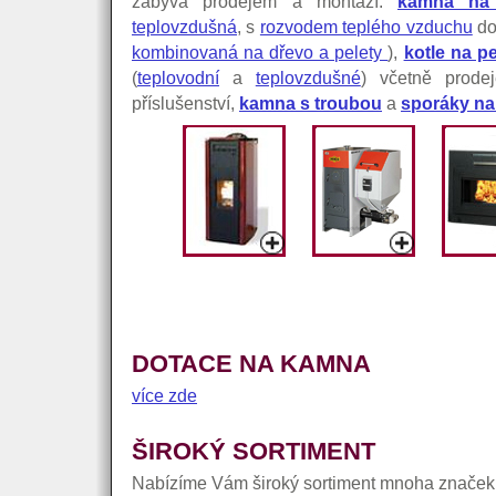
zabývá prodejem a montáží:
kamna na 
teplovzdušná
, s
rozvodem teplého vzduchu
do
kombinovaná na dřevo a pelety
),
kotle na pe
(
teplovodní
a
teplovzdušné
) včetně prode
příslušenství,
kamna s troubou
a
sporáky na 
DOTACE NA KAMNA
více zde
ŠIROKÝ SORTIMENT
Nabízíme Vám široký sortiment mnoha značek.