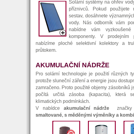
Solární systémy na ohřev vody 
příznivců. Pokud použijete
sestav, dosáhnete významných
vody. Nás odborník vám po
nabídne vám vyzkoušené
komponenty. V prodejním
nabízíme ploché selektivní kolektory a t
průtokem.
AKUMULAČNÍ NÁDRŽE
Pro solární technologie je použití různých t
protože sluneční záření a energie jsou dost
zamračeno. Proto použité objemy zásobníků js
počítá určitá zásoba (kapacita), která 
klimatických podmínkách.
V nabídce
akumulační nádrže
značky 
smaltované, s měděnými výměníky a komb